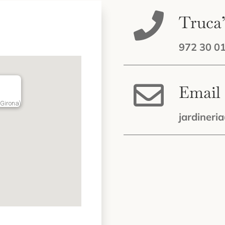
Truca
972 30 0
Email
(Girona)
jardineri