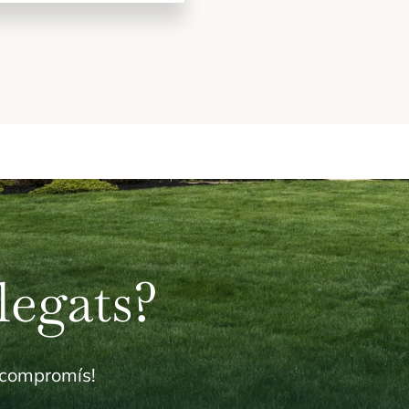
legats?
 compromís!