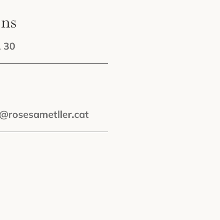
’ns
1 30
a@rosesametller.cat